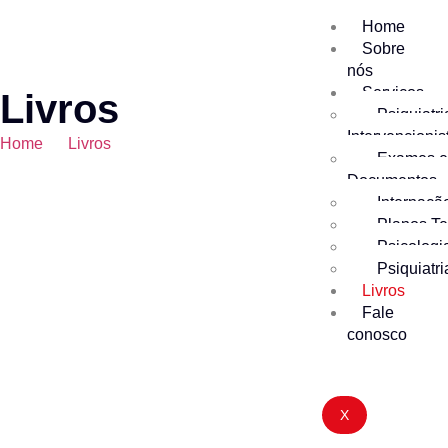
Home
Sobre
nós
Serviços
Livros
Psiquiatri
Intervencionis
Home
Livros
Exames 
Documentos
Internaçã
Planos Te
Psicologi
Psiquiatri
Livros
Fale
conosco
X